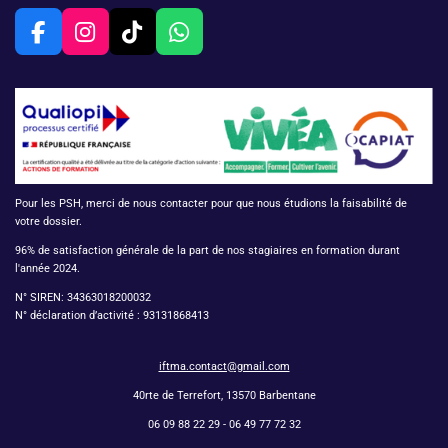
F
I
T
W
a
n
i
h
c
s
k
a
e
t
T
t
b
a
o
s
o
g
k
A
o
r
p
k
a
p
Pour les PSH, merci de nous contacter pour que nous étudions la faisabilité de
m
votre dossier.
96% de satisfaction générale de la part de nos stagiaires en formation durant
l'année 2024.
N° SIREN:
34363018200032
N° déclaration d’activité :
93131868413
iftma.contact@gmail.com
40rte de Terrefort, 13570 Barbentane
06
09 88 22 29 -
06 49 77 72 32