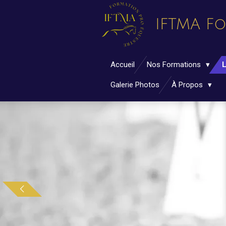
Passer
IFTMA F
au
contenu
principal
Accueil
Nos Formations
L
Galerie Photos
À Propos