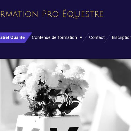
ormation Pro Équestre
abel Qualité
Contenue de formation
Contact
Inscriptio