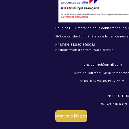
b
a
o
s
o
g
k
A
o
r
p
k
a
p
m
Pour les PSH, merci de nous contacter pour que 
96% de satisfaction générale de la part de nos s
N° SIREN:
34363018200032
N° déclaration d’activité :
93131868413
iftma.contact@gmail.com
40rte de Terrefort, 13570 Barbentan
06
09 88 22 29 -
06 49 77 72 32
N°.
SCFQLP00
343 630 182 R.C.S.
Mentions légales